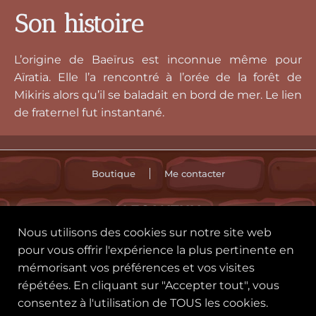
Son histoire
L’origine de Baeïrus est inconnue même pour
Aïratia. Elle l’a rencontré à l’orée de la forêt de
Mikiris alors qu’il se baladait en bord de mer. Le lien
de fraternel fut instantané.
Boutique
Me contacter
ALECANTHIA
Nous utilisons des cookies sur notre site web
🪄 CGU
Politique des cookies
pour vous offrir l'expérience la plus pertinente en
mémorisant vos préférences et vos visites
Politique de confidentialité
répétées. En cliquant sur "Accepter tout", vous
consentez à l'utilisation de TOUS les cookies.