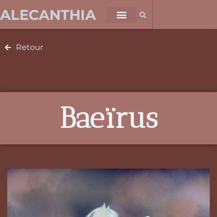
ALECANTHIA
Retour
Baeïrus