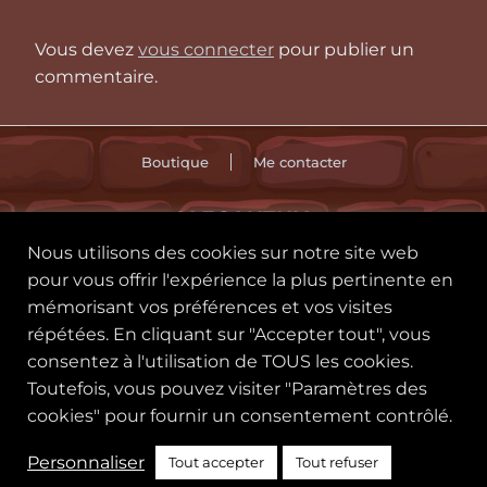
Vous devez
vous connecter
pour publier un
commentaire.
Boutique
Me contacter
ALECANTHIA
Nous utilisons des cookies sur notre site web
🪄 CGU
Politique des cookies
pour vous offrir l'expérience la plus pertinente en
mémorisant vos préférences et vos visites
Politique de confidentialité
répétées. En cliquant sur "Accepter tout", vous
consentez à l'utilisation de TOUS les cookies.
Toutefois, vous pouvez visiter "Paramètres des
cookies" pour fournir un consentement contrôlé.
Personnaliser
Tout accepter
Tout refuser
©2022 – S.Owl