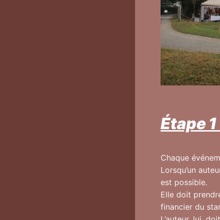
Étape 1
Chaque événemen
Lorsqu’un auteur
est possible.
Elle doit prendr
financier du stan
L’auteur, lui, do