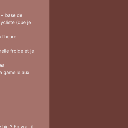
 + base de
ycliste (que je
 l’heure.
lle froide et je
les
ma gamelle aux
hic ? En vrai, il