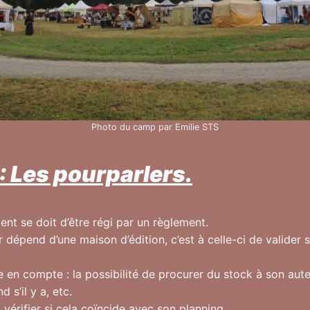
Photo du camp par Emilie STS
 : Les pourparlers.
t se doit d’être régi par un règlement.
 dépend d’une maison d’édition, c’est à celle-ci de valider si
e en compte : la possibilité de procurer du stock à son aute
d s’il y a, etc.
it vérifier si cela coïncide avec son planning.