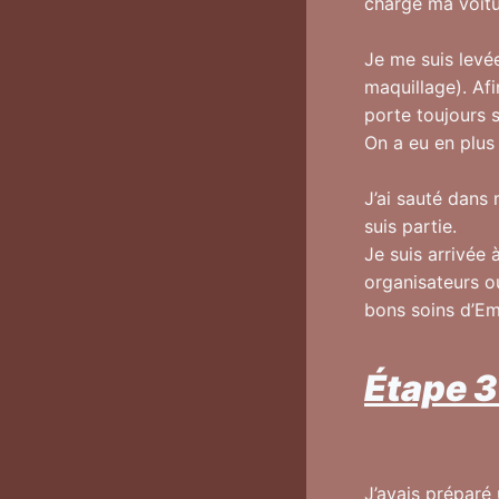
chargé ma voitu
Je me suis levé
maquillage). Afi
porte toujours 
On a eu en plus 
J’ai sauté dans
suis partie.
Je suis arrivée 
organisateurs o
bons soins d’Em
Étape 3
J’avais préparé u