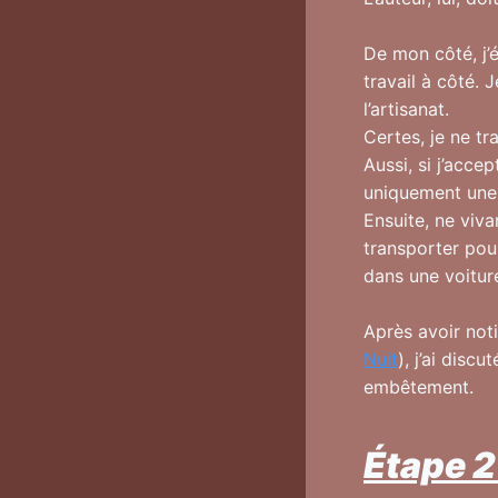
De mon côté, j’
travail à côté. 
l’artisanat.
Certes, je ne tr
Aussi, si j’acce
uniquement une 
Ensuite, ne viva
transporter pour
dans une voiture
Après avoir noti
Nuit
), j’ai disc
embêtement.
Étape 2 