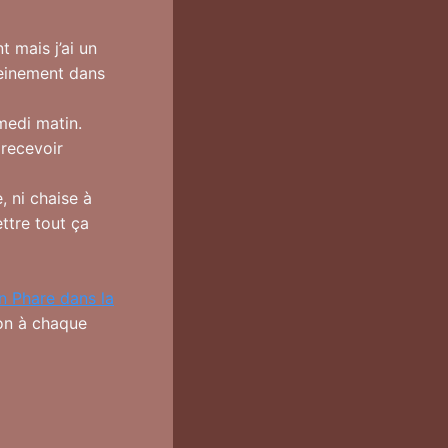
 mais j’ai un
pleinement dans
amedi matin.
 recevoir
, ni chaise à
ttre tout ça
n Phare dans la
ion à chaque