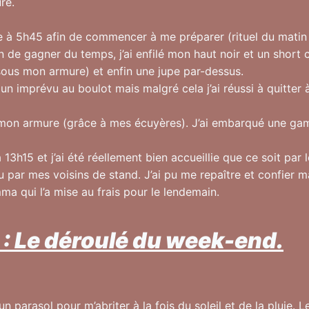
re.
e à 5h45 afin de commencer à me préparer (rituel du matin
n de gagner du temps, j’ai enfilé mon haut noir et un short c
sous mon armure) et enfin une jupe par-dessus.
un imprévu au boulot mais malgré cela j’ai réussi à quitter à
 mon armure (grâce à mes écuyères). J’ai embarqué une game
à 13h15 et j’ai été réellement bien accueillie que ce soit par 
u par mes voisins de stand. J’ai pu me repaître et confier 
ma qui l’a mise au frais pour le lendemain.
 : Le déroulé du week-end.
n parasol pour m’abriter à la fois du soleil et de la pluie. Le 