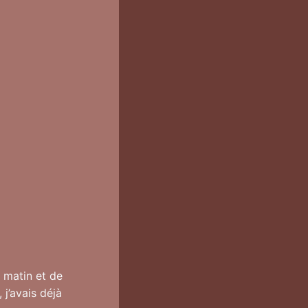
i matin et de
 j’avais déjà