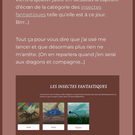
d’écran de la catégorie des
insectes
fantastiques
telle qu’elle est à ce jour.
Brrr…)
Tout ça pour vous dire que j’ai osé me
lancer et que désormais plus rien ne
m’arrête. (On en reparlera quand j’en serai
aux dragons et compagnie…)